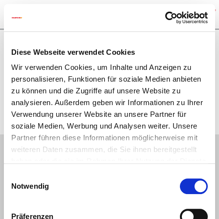
Diese Webseite verwendet Cookies
Baumesse, Chemnitz
Wir verwenden Cookies, um Inhalte und Anzeigen zu
30.01.2026 - 01.02.2026
personalisieren, Funktionen für soziale Medien anbieten
Messe Chemnitz, Messeplatz 1, 09116 Chemnitz; Innung
zu können und die Zugriffe auf unsere Website zu
Stand Nr. E15, SOLARFOCUS-Stand Nr. F20
analysieren. Außerdem geben wir Informationen zu Ihrer
Verwendung unserer Website an unsere Partner für
soziale Medien, Werbung und Analysen weiter. Unsere
Partner führen diese Informationen möglicherweise mit
Biomasseheizung
weiteren Daten zusammen, die Sie ihnen bereitgestellt
Luftwärmepumpe
haben oder die sie im Rahmen Ihrer Nutzung der Dienste
Solaranlage
gesammelt haben.
Einwilligungsauswahl
Informationen
Notwendig
Präferenzen
Rechtliche Informationen
Aktuelles
Glossar
Datenschutzerklärung