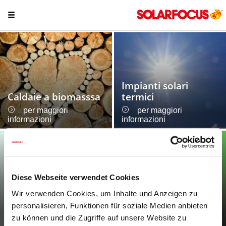
Impianti solari
Caldaie a biomasssa
termici
per maggiori
per maggiori
informazioni
informazioni
Diese Webseite verwendet Cookies
NOVITÀ: ecohack
Pompe di calore
zero 30 - 120 kW
Wir verwenden Cookies, um Inhalte und Anzeigen zu
personalisieren, Funktionen für soziale Medien anbieten
per maggiori
per maggiori
zu können und die Zugriffe auf unsere Website zu
informazioni
informazioni