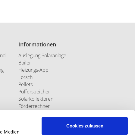
Informationen
und
Auslegung Solaranlage
Boiler
ng
Heizungs-App
Lorsch
Pellets
Pufferspeicher
Solarkollektoren
Förderrechner
SOLARFOCUS GmbH
Cookies zulassen
Marie-Curie-Str. 14-16
le Medien