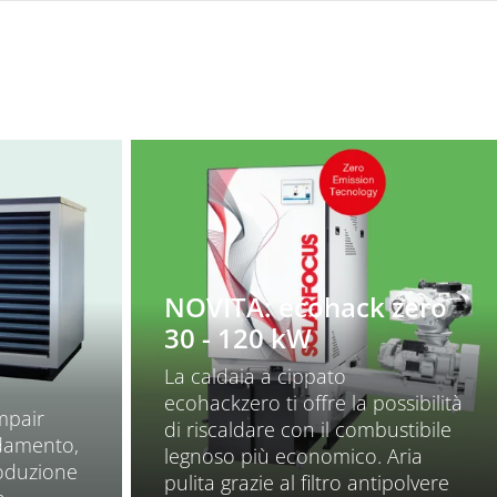
NOVITÀ: ecohack zero
30 - 120 kW
La caldaia a cippato
ecohackzero ti offre la possibilità
mpair
di riscaldare con il combustibile
ldamento,
legnoso più economico. Aria
roduzione
pulita grazie al filtro antipolvere