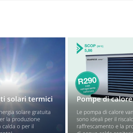
i solari termici
Pompe di calore
energia solare gratuita
Le pompa di calore va
per la produzione
sono ideali per il risca
 calda o per il
raffrescamento e la p