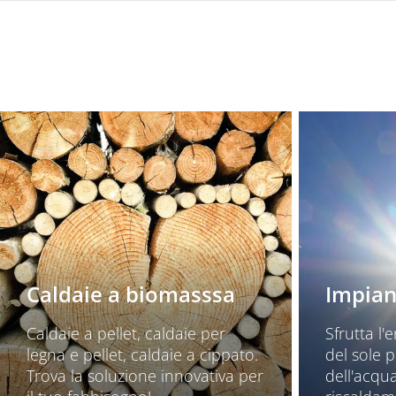
Caldaie a biomasssa
Impiant
Caldaie a pellet, caldaie per
Sfrutta l'
legna e pellet, caldaie a cippato.
del sole 
Trova la soluzione innovativa per
dell'acqua