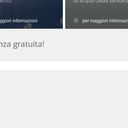
ento!
di acqua calda sanitari
ggiori informazioni
per maggiori informazi
nza gratuita!