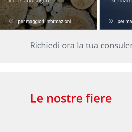
il tuo fabbisogno!
riscaldam
per maggiori informazioni
per ma
Richiedi ora la tua consule
Le nostre fiere