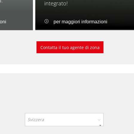
a.
integrato!
oni
per maggiori informazioni
Contatta il tuo agente di zona
Svizzera