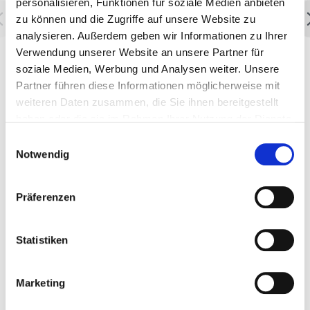
personalisieren, Funktionen für soziale Medien anbieten
zu können und die Zugriffe auf unsere Website zu
analysieren. Außerdem geben wir Informationen zu Ihrer
Verwendung unserer Website an unsere Partner für
Neues Ausstellungszentrum in
I
soziale Medien, Werbung und Analysen weiter. Unsere
Hofstetten eröffnet
W
Partner führen diese Informationen möglicherweise mit
weiteren Daten zusammen, die Sie ihnen bereitgestellt
Wer sich in Ruhe über die breite Produktpaletten
S
haben oder die sie im Rahmen Ihrer Nutzung der Dienste
von SOLARFOCUS informieren und sich das ganze
he
gesammelt haben.
auch direkt vor Ort anschauen möchte, hat ab jetzt
un
Einwilligungsauswahl
Notwendig
im neuen Ausstellungszentrum der SOLARFOCUS-
W
Vertretung Peter Albrecht in Hofstetten, PLZ
86928, die Möglichkeit dazu.
Präferenzen
mehr erfahren
Statistiken
8
28. Oktober 2024
Marketing