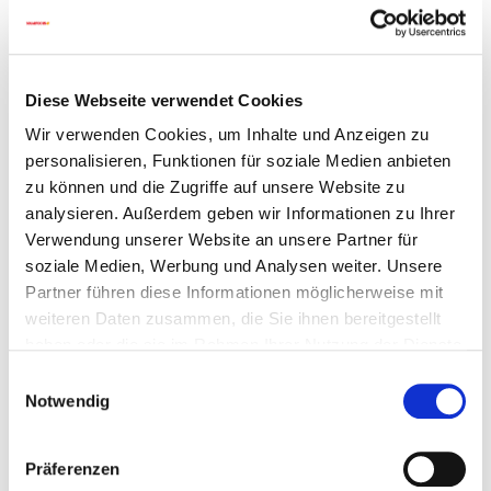
an
Kundencenter@solarfocus.at
Bei Fragen zur technischen Planung,
Diese Webseite verwendet Cookies
Frischwassermodule oder Solaranlagen, senden Sie
uns bitte eine E-Mail an
technik@solarfocus.at
Wir verwenden Cookies, um Inhalte und Anzeigen zu
personalisieren, Funktionen für soziale Medien anbieten
zu können und die Zugriffe auf unsere Website zu
Anfragen bezüglich
Wartungstermine
senden Sie
analysieren. Außerdem geben wir Informationen zu Ihrer
bitte an
wartung@solarfocus.at
Verwendung unserer Website an unsere Partner für
Hinweis:
Routinemäßige
Wartungen werden nur im
soziale Medien, Werbung und Analysen weiter. Unsere
Zeitraum April bis August durchgeführt
. Der Zeitraum
Partner führen diese Informationen möglicherweise mit
September bis März ist für Neu-Inbetriebnahmen
weiteren Daten zusammen, die Sie ihnen bereitgestellt
reserviert.
haben oder die sie im Rahmen Ihrer Nutzung der Dienste
gesammelt haben.
Einwilligungsauswahl
Notwendig
Ersatzteilanfragen oder Fragen zu
Rechnungen/Lieferungen senden Sie bitte an
beleg@solarfocus.at
Präferenzen