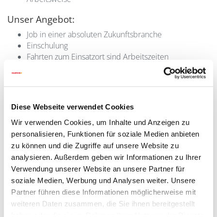
Unser Angebot:
Job in einer absoluten Zukunftsbranche
Einschulung
Fahrten zum Einsatzort sind Arbeitszeiten
Das Monatseinkommen legen wir mit Ihnen
entsprechend Ihrer Qualifikation und
Berufserfahrung fest.
Wir freuen uns auf Deine aussagekräftige Bewerbung:
Diese Webseite verwendet Cookies
jobs@solarfocus.de
Wir verwenden Cookies, um Inhalte und Anzeigen zu
personalisieren, Funktionen für soziale Medien anbieten
zu können und die Zugriffe auf unsere Website zu
analysieren. Außerdem geben wir Informationen zu Ihrer
Verwendung unserer Website an unsere Partner für
Kundendienst-Techniker PLZ 640xx ,
soziale Medien, Werbung und Analysen weiter. Unsere
641xx, 644xx, 646xx, 65xxx, 670xx,
Partner führen diese Informationen möglicherweise mit
weiteren Daten zusammen, die Sie ihnen bereitgestellt
68xxx, 69xxx
(m/w)
haben oder die sie im Rahmen Ihrer Nutzung der Dienste