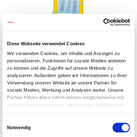
Diese Webseite verwendet Cookies
Trinkwasserspeicher ECOLINE monovalent
Wir verwenden Cookies, um Inhalte und Anzeigen zu
Stahlspeicher mit Emaillierung mit einem
personalisieren, Funktionen für soziale Medien anbieten
tiefgezogenem Heizregister zur Nachheizung
zu können und die Zugriffe auf unsere Website zu
analysieren. Außerdem geben wir Informationen zu Ihrer
Magnesium-Opferanode
Verwendung unserer Website an unsere Partner für
Direkt aufgeschäumte 50 mm PU-
soziale Medien, Werbung und Analysen weiter. Unsere
Hartschaumisolierung
Partner führen diese Informationen möglicherweise mit
weiteren Daten zusammen, die Sie ihnen bereitgestellt
5 mm Kunstlederverkleidung in grau RAL 9006
haben oder die sie im Rahmen Ihrer Nutzung der Dienste
Verfügbare Größen: 300 und 500 Liter
gesammelt haben.
Einwilligungsauswahl
Notwendig