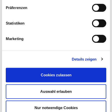
Präferenzen
Statistiken
Marketing
Details zeigen
Trinkwasserspeicher ECOLINE bivalent
Cookies zulassen
Stahlspeicher mit Emaillierung und zwei
eingeschweißten Glattrohr-Wärmetauscher
Auswahl erlauben
Bis 500 l mit Magnesium-Opferanode, ab 750 l mit
Fremdstromanode
Nur notwendige Cookies