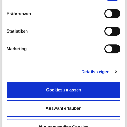
Tailles disponibles : 300 et 500 litres
Präferenzen
Statistiken
Marketing
Details zeigen
Cookies zulassen
Ballon d'eau chaude ECOLINE bivalent
Ballon d'ECS en acier émaillé et deux échangeurs
Auswahl erlauben
thermiques à tube lisse soudés
Avec anode protectrice en magnésium jusqu'à 500 l,
avec anode énergisée à partir de 750 l
Nur notwendige Cookies