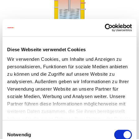
Diese Webseite verwendet Cookies
Wir verwenden Cookies, um Inhalte und Anzeigen zu
Ballon d'eau chaude ECOLINE monovalent
personalisieren, Funktionen für soziale Medien anbieten
zu können und die Zugriffe auf unsere Website zu
Accumulateur émaillé avec un registre de chauffe
analysieren. Außerdem geben wir Informationen zu Ihrer
embouti pour chauffage d'appoint
Verwendung unserer Website an unsere Partner für
Anode protectrice en magnésium
soziale Medien, Werbung und Analysen weiter. Unsere
Partner führen diese Informationen möglicherweise mit
Isolation en mousse rigide en PU directement injectée
weiteren Daten zusammen, die Sie ihnen bereitgestellt
de 50 mm
haben oder die sie im Rahmen Ihrer Nutzung der Dienste
revêtement en similicuir de 5 mm coloris gris RAL
gesammelt haben.
Einwilligungsauswahl
9006
Notwendig