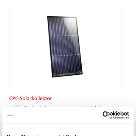
CPC-Solarkollektor
Optimale Nutzung von schräg einfallendem
Licht
Konstant hohe Erträge über Jahrzehnte dank
dichter Bauweise