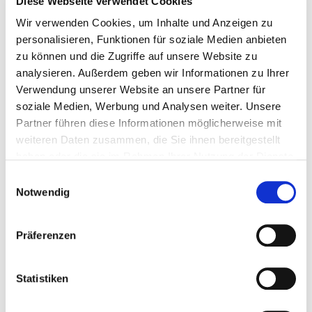
Diese Webseite verwendet Cookies
Keine Lüftungsbohrungen – Kein Kunststoff –
Wir verwenden Cookies, um Inhalte und Anzeigen zu
Kein Holz– Keine Isolierung – Keine
personalisieren, Funktionen für soziale Medien anbieten
Gummidichtungen
zu können und die Zugriffe auf unsere Website zu
analysieren. Außerdem geben wir Informationen zu Ihrer
10 Jahre Garantie gegen Schwitzwasser
Verwendung unserer Website an unsere Partner für
soziale Medien, Werbung und Analysen weiter. Unsere
Zum CPC-Kollektor
Partner führen diese Informationen möglicherweise mit
weiteren Daten zusammen, die Sie ihnen bereitgestellt
haben oder die sie im Rahmen Ihrer Nutzung der Dienste
gesammelt haben.
Einwilligungsauswahl
Notwendig
Präferenzen
Statistiken