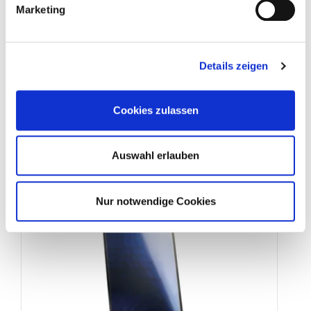
Marketing
line
Sunny
Solarkollektor
Die schlanke Linie für jede Geldbörse
Details zeigen
Kein Kunststoff – Kein Holz – Keine
Gummidichtungen
Cookies zulassen
Hochselektiver blue-line Vollflächenabsorber
aus Kupfer
Auswahl erlauben
Zum Sunnyline-Kollektor
Nur notwendige Cookies