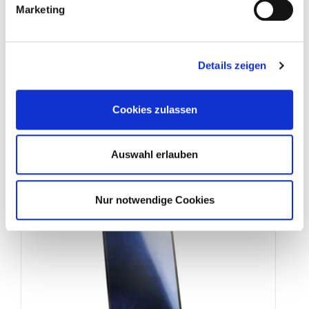
Marketing
line
Sunny
Solarkollektor
Die schlanke Linie für jede Geldbörse
Details zeigen
Kein Kunststoff – Kein Holz – Keine
Gummidichtungen
Cookies zulassen
Hochselektiver blue-line Vollflächenabsorber
aus Kupfer
Auswahl erlauben
Zum Sunnyline-Kollektor
Nur notwendige Cookies