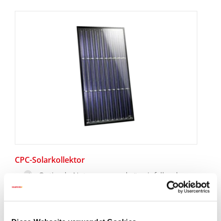
CPC-Solarkollektor
Optimale Nutzung von schräg einfallendem
Licht
Konstant hohe Erträge über Jahrzehnte dank
dichter Bauweise