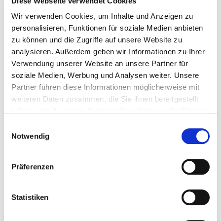
Diese Webseite verwendet Cookies
Keine Lüftungsbohrungen – Kein Kunststoff –
Wir verwenden Cookies, um Inhalte und Anzeigen zu
Kein Holz– Keine Isolierung – Keine
personalisieren, Funktionen für soziale Medien anbieten
Gummidichtungen
zu können und die Zugriffe auf unsere Website zu
analysieren. Außerdem geben wir Informationen zu Ihrer
10 Jahre Garantie gegen Schwitzwasser
Verwendung unserer Website an unsere Partner für
soziale Medien, Werbung und Analysen weiter. Unsere
Zum CPC-Kollektor
Partner führen diese Informationen möglicherweise mit
weiteren Daten zusammen, die Sie ihnen bereitgestellt
haben oder die sie im Rahmen Ihrer Nutzung der Dienste
gesammelt haben.
Einwilligungsauswahl
Notwendig
Präferenzen
Statistiken