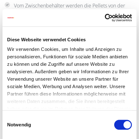
Vom Zwischenbehälter werden die Pellets von der
Einschubschnecke in die Einachs-Zellradschleuse
transportiert. Die Einachs-Zellradschleuse schließt den
Brennraum vom Zwischenbehälter hermetisch ab.
Sechskammernsystem – in einer Achse zur
Diese Webseite verwendet Cookies
Einschubschnecke mit direkt angeflanschtem,
Wir verwenden Cookies, um Inhalte und Anzeigen zu
wartungsfreiem Getriebemotor.
personalisieren, Funktionen für soziale Medien anbieten
100% rückbrandsicher auch bei Stromausfall.
zu können und die Zugriffe auf unsere Website zu
analysieren. Außerdem geben wir Informationen zu Ihrer
Geringster Stromverbrauch.
Verwendung unserer Website an unsere Partner für
soziale Medien, Werbung und Analysen weiter. Unsere
Keine Ketten und Zahnräder – geräuscharm und
Partner führen diese Informationen möglicherweise mit
wartungsfrei.
weiteren Daten zusammen, die Sie ihnen bereitgestellt
haben oder die sie im Rahmen Ihrer Nutzung der Dienste
gesammelt haben.
Einwilligungsauswahl
Notwendig