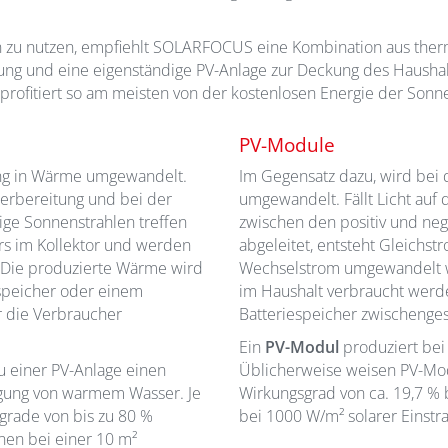
 zu nutzen, empfiehlt SOLARFOCUS eine Kombination aus therm
g und eine eigenständige PV-Anlage zur Deckung des Haushal
ofitiert so am meisten von der kostenlosen Energie der Sonn
PV-Module
ung in Wärme umgewandelt.
Im Gegensatz dazu, wird bei 
erbereitung und bei der
umgewandelt. Fällt Licht auf 
ge Sonnenstrahlen treffen
zwischen den positiv und neg
rs im Kollektor und werden
abgeleitet, entsteht Gleichst
 Die produzierte Wärme wird
Wechselstrom umgewandelt w
speicher oder einem
im Haushalt verbraucht werde
r die Verbraucher
Batteriespeicher zwischenge
Ein
PV-Modul
produziert bei
u einer PV-Anlage einen
Üblicherweise weisen PV-Modu
ugung von warmem Wasser. Je
Wirkungsgrad von ca. 19,7 % 
rade von bis zu 80 %
bei 1000 W/m² solarer Einstr
nnen bei einer 10 m²