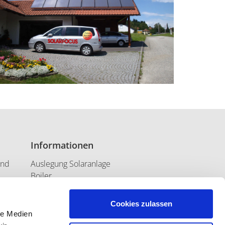
Informationen
und
Auslegung Solaranlage
Boiler
ng
Heizungs-App
Lorsch
Cookies zulassen
Pellets
le Medien
Pufferspeicher