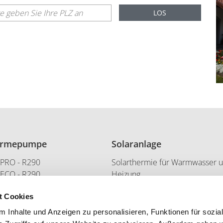
LOS
ärmepumpe
Solaranlage
 PRO - R290
Solarthermie für Warmwasser 
 ECO - R290
Heizung
 K - R410A
Photovoltaik zur Stromgewinnu
t Cookies
umpe und PV
 Inhalte und Anzeigen zu personalisieren, Funktionen für sozia