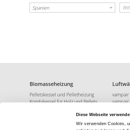
Spanien
Biomasseheizung
Luftw
Pelletskessel und Pelletheizung
vampair
Kombikessel für Holz und Pellets
vampair
Scheitholzkessel für Holz
vampair
Diese Webseite verwende
Hackgutkessel und
Wärmep
Hackschnitzelheizung
Wir verwenden Cookies, um