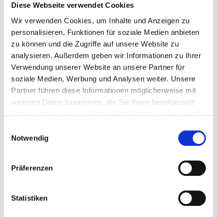
Diese Webseite verwendet Cookies
Wir verwenden Cookies, um Inhalte und Anzeigen zu
personalisieren, Funktionen für soziale Medien anbieten
zu können und die Zugriffe auf unsere Website zu
analysieren. Außerdem geben wir Informationen zu Ihrer
Technik im Detail
Verwendung unserer Website an unsere Partner für
soziale Medien, Werbung und Analysen weiter. Unsere
Ausstattung
Partner führen diese Informationen möglicherweise mit
weiteren Daten zusammen, die Sie ihnen bereitgestellt
haben oder die sie im Rahmen Ihrer Nutzung der Dienste
Technische Daten
gesammelt haben.
Einwilligungsauswahl
Notwendig
Downloads
Präferenzen
Statistiken