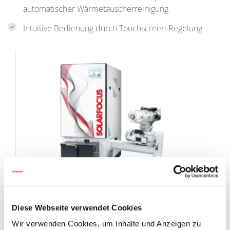
automatischer Wärmetauscherreinigung
Intuitive Bedienung durch Touchscreen-Regelung
hack
eco
zero – Heizen mit Hackgut
Diese Webseite verwendet Cookies
Robuste Austragung mit Einkammer-
Wir verwenden Cookies, um Inhalte und Anzeigen zu