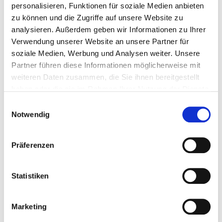
Zellradschleuse
personalisieren, Funktionen für soziale Medien anbieten
zu können und die Zugriffe auf unsere Website zu
Herausragende Verbrennungstechnik mit
analysieren. Außerdem geben wir Informationen zu Ihrer
automatischem Kipprost und optimierter
Verwendung unserer Website an unsere Partner für
Brennkammer
soziale Medien, Werbung und Analysen weiter. Unsere
Mit elektrostatischem Staubfilter für geringste
Partner führen diese Informationen möglicherweise mit
Staubemissionen < 2,5 mg/Nm³
weiteren Daten zusammen, die Sie ihnen bereitgestellt
haben oder die sie im Rahmen Ihrer Nutzung der Dienste
Abgasrezirkulation AGR serienmäßig integriert
gesammelt haben.
Einwilligungsauswahl
Leistungsgrößen: 30, 35, 40, 45, 50, 60, 70, 90,
Notwendig
100, 110 und 120 kW
Präferenzen
zu den Details
Statistiken
Marketing