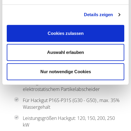
Details zeigen
Cookies zulassen
Auswahl erlauben
mus
maxi
M und L – der leistungsstarke
Biomassekessel
Industrieller Vorschubrost
Nur notwendige Cookies
Niedrigste Emissionswerte dank
elektrostatischem Partikelabscheider
Für Hackgut P16S-P31S (G30 - G50) , max. 35%
Wassergehalt
Leistungsgrößen Hackgut: 120, 150, 200, 250
kW