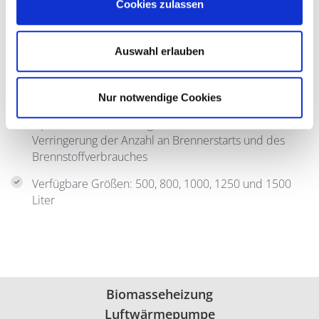
Cookies zulassen
Pufferspeicher mit Solarregister
Für Heizungswasser; aus Stahlblech gefertigt und
Auswahl erlauben
außen lackiert
Mit eingeschweißtem Solarregister zur idealen
Ausnützung Ihrer Solaranlage
Nur notwendige Cookies
Optimale Unterstützung für Ihren Heizkessel durch
Verringerung der Anzahl an Brennerstarts und des
Brennstoffverbrauches
Verfügbare Größen: 500, 800, 1000, 1250 und 1500
Liter
Biomasseheizung
Luftwärmepumpe