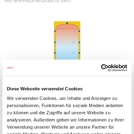
des Brennstoffverbrauchs führt.
Diese Webseite verwendet Cookies
Pufferspeicher ohne Solarregister
Wir verwenden Cookies, um Inhalte und Anzeigen zu
Für Heizungswasser; aus Stahlblech gefertigt und
personalisieren, Funktionen für soziale Medien anbieten
außen lackiert
zu können und die Zugriffe auf unsere Website zu
analysieren. Außerdem geben wir Informationen zu Ihrer
Optimale Unterstützung für Ihren Heizkessel durch
Verwendung unserer Website an unsere Partner für
Verringerung der Anzahl an Brennerstarts und des