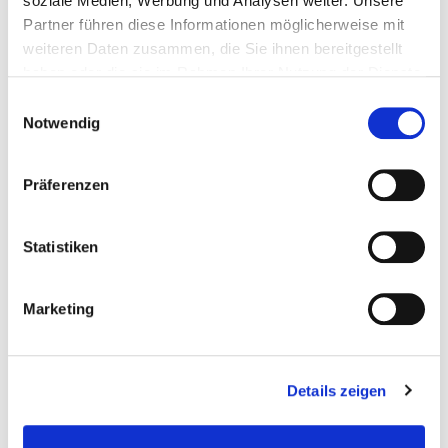
soziale Medien, Werbung und Analysen weiter. Unsere
Brennstoffverbrauches
Partner führen diese Informationen möglicherweise mit
Verfügbare Größen:
weiteren Daten zusammen, die Sie ihnen bereitgestellt
haben oder die sie im Rahmen Ihrer Nutzung der Dienste
500, 800, 1000, 1250, 1500, 2000, 3000, 4000 und
gesammelt haben.
Einwilligungsauswahl
5000 Liter
Notwendig
Präferenzen
Statistiken
Marketing
Details zeigen