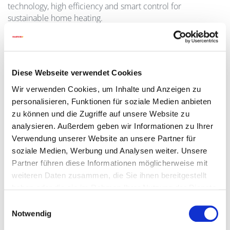
technology, high efficiency and smart control for
sustainable home heating.
High Efficiency
Maximum energy from every pellet
Up to
95% efficiency
Diese Webseite verwendet Cookies
Optimized combustion process
Wir verwenden Cookies, um Inhalte und Anzeigen zu
personalisieren, Funktionen für soziale Medien anbieten
Reduced fuel consumption and heating costs
zu können und die Zugriffe auf unsere Website zu
Compact Design
analysieren. Außerdem geben wir Informationen zu Ihrer
Verwendung unserer Website an unsere Partner für
Space-saving installation
soziale Medien, Werbung und Analysen weiter. Unsere
Only
~0.4 m² footprint
Partner führen diese Informationen möglicherweise mit
weiteren Daten zusammen, die Sie ihnen bereitgestellt
Ideal for
small boiler rooms
haben oder die sie im Rahmen Ihrer Nutzung der Dienste
Flexible installation options
gesammelt haben.
Einwilligungsauswahl
Notwendig