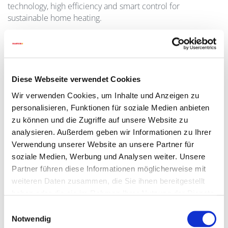
technology, high efficiency and smart control for
sustainable home heating.
High Efficiency
Maximum energy from every pellet
Up to
95% efficiency
Diese Webseite verwendet Cookies
Optimized combustion process
Wir verwenden Cookies, um Inhalte und Anzeigen zu
Reduced fuel consumption and heating costs
personalisieren, Funktionen für soziale Medien anbieten
zu können und die Zugriffe auf unsere Website zu
Compact Design
analysieren. Außerdem geben wir Informationen zu Ihrer
Space-saving installation
Verwendung unserer Website an unsere Partner für
soziale Medien, Werbung und Analysen weiter. Unsere
Only
~0.4 m² footprint
Partner führen diese Informationen möglicherweise mit
Ideal for
small boiler rooms
weiteren Daten zusammen, die Sie ihnen bereitgestellt
Flexible installation options
haben oder die sie im Rahmen Ihrer Nutzung der Dienste
gesammelt haben.
Einwilligungsauswahl
Notwendig