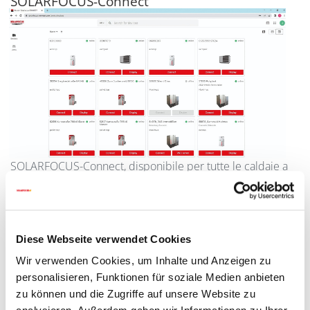
SOLARFOCUS-Connect
SOLARFOCUS-Connect, disponibile per tutte le caldaie a
pellet e pompe di calore, è una piattaforma ed app a
pagamento. A differenza della mySOLARFOCUSApp, puoi
regolare tutte le funzioni del tuo generatore da remoto in
modo sicuro tramite connessione VNC. Inoltre puoi
Diese Webseite verwendet Cookies
concedere l‘accesso ad altri utenti come ad esempio al tuo
installatore. Questo presenta un grande vantaggio per
Wir verwenden Cookies, um Inhalte und Anzeigen zu
poter chiarire delle domande relativo al funzionamento o
personalisieren, Funktionen für soziale Medien anbieten
relative ad impostazioni in tempo reale sul display.
zu können und die Zugriffe auf unsere Website zu