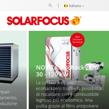
Italiano
NOVITÀ: ecohack zero
30 - 120 kW
La caldaia a cippato
ecohackzero ti offre la possibilità
mpair
di riscaldare con il combustibile
ldamento,
legnoso più economico. Aria
roduzione
pulita grazie al filtro antipolvere