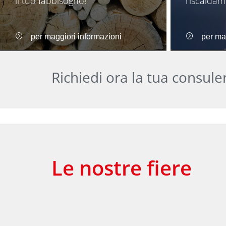
il tuo fabbisogno!
riscaldam
per maggiori informazioni
per ma
Richiedi ora la tua consule
Le nostre fiere