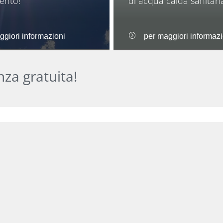
ento!
di acqua calda sanitari
ggiori informazioni
per maggiori informazi
nza gratuita!