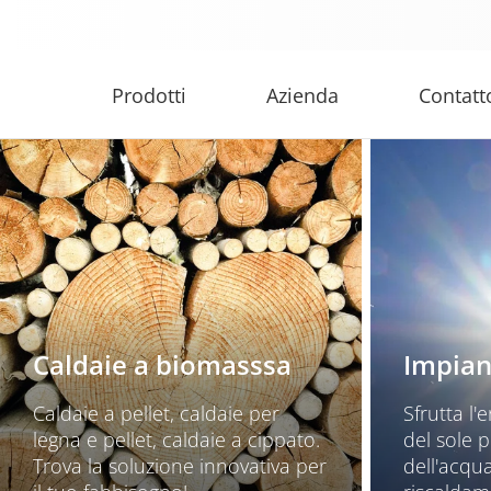
Prodotti
Azienda
Contatt
Caldaie a biomasssa
Impiant
Caldaie a pellet, caldaie per
Sfrutta l'
legna e pellet, caldaie a cippato.
del sole 
Trova la soluzione innovativa per
dell'acqua