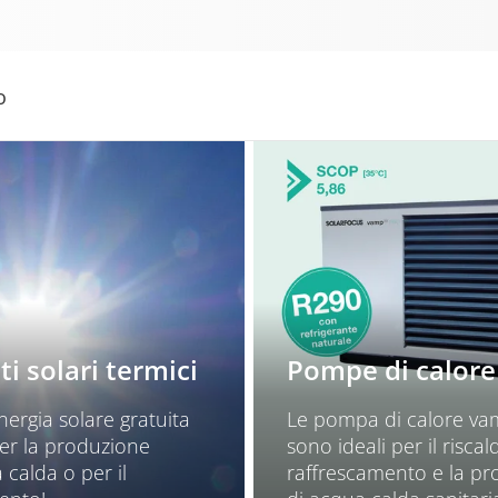
o
i solari termici
Pompe di calore
energia solare gratuita
Le pompa di calore va
per la produzione
sono ideali per il risca
 calda o per il
raffrescamento e la p