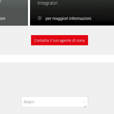
a.
integrato!
oni
per maggiori informazioni
Contatta il tuo agente di zona
Belgio