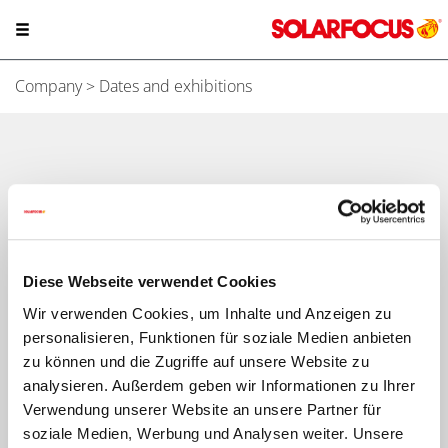
Company
> Dates and exhibitions
Our exhibitions
Be our guest! Convince yourself personally of our products
and visit us at one of the numerous trade fairs where we
Diese Webseite verwendet Cookies
are represented! We will be happy to inform you about our
Wir verwenden Cookies, um Inhalte und Anzeigen zu
biomass boilers, heat pumps, solar systems and current
personalisieren, Funktionen für soziale Medien anbieten
subsidies. We are looking forward to your visit!
zu können und die Zugriffe auf unsere Website zu
analysieren. Außerdem geben wir Informationen zu Ihrer
Austria
Verwendung unserer Website an unsere Partner für
soziale Medien, Werbung und Analysen weiter. Unsere