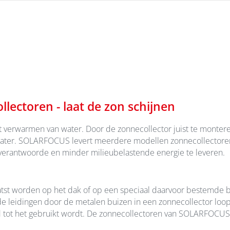
lectoren - laat de zon schijnen
t verwarmen van water. Door de zonnecollector juist te monte
water. SOLARFOCUS levert meerdere modellen zonnecollectoren
 verantwoorde en minder milieubelastende energie te leveren.
st worden op het dak of op een speciaal daarvoor bestemde be
de leidingen door de metalen buizen in een zonnecollector lo
d tot het gebruikt wordt. De zonnecollectoren van SOLARFOCU