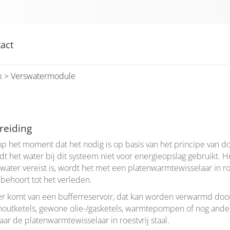
act
k
> Verswatermodule
reiding
het moment dat het nodig is op basis van het principe van do
rdt het water bij dit systeem niet voor energieopslag gebruikt. 
ter vereist is, wordt het met een platenwarmtewisselaar in roe
ehoort tot het verleden.
er komt van een bufferreservoir, dat kan worden verwarmd doo
ndhoutketels, gewone olie-/gasketels, warmtepompen of nog and
r de platenwarmtewisselaar in roestvrij staal.