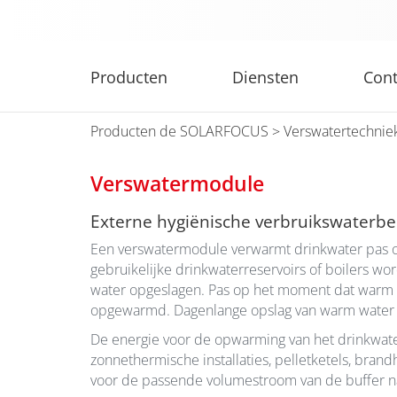
Producten
Diensten
Cont
Producten de SOLARFOCUS
>
Verswatertechnie
Verswatermodule
Externe hygiënische verbruikswaterbe
Een verswatermodule verwarmt drinkwater pas op 
gebruikelijke drinkwaterreservoirs of boilers wo
water opgeslagen. Pas op het moment dat warm wa
opgewarmd. Dagenlange opslag van warm water b
De energie voor de opwarming van het drinkwat
zonnethermische installaties, pelletketels, bra
voor de passende volumestroom van de buffer naa