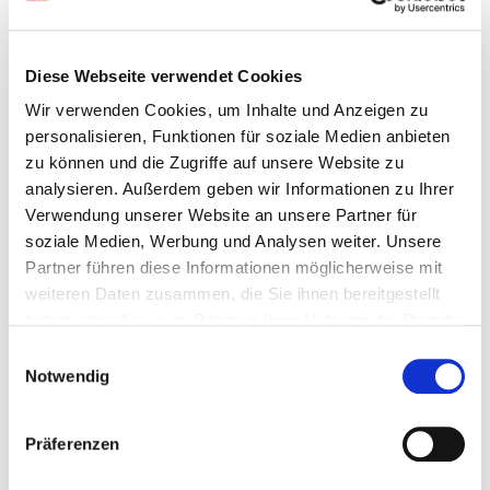
Houtsnipperketel - gunstig en comfortabel
Naar de biomassaketels
Diese Webseite verwendet Cookies
Wir verwenden Cookies, um Inhalte und Anzeigen zu
personalisieren, Funktionen für soziale Medien anbieten
zu können und die Zugriffe auf unsere Website zu
analysieren. Außerdem geben wir Informationen zu Ihrer
Verwendung unserer Website an unsere Partner für
soziale Medien, Werbung und Analysen weiter. Unsere
Partner führen diese Informationen möglicherweise mit
weiteren Daten zusammen, die Sie ihnen bereitgestellt
haben oder die sie im Rahmen Ihrer Nutzung der Dienste
gesammelt haben.
Einwilligungsauswahl
Notwendig
Centrale verwaming met
Luchtwarmtepomp
Präferenzen
Zowel bij nieuwbouw als op renovatie, kan de