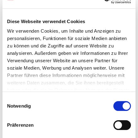
Houtsnipperketel - gunstig en comfortabel
Naar de biomassaketels
Diese Webseite verwendet Cookies
Wir verwenden Cookies, um Inhalte und Anzeigen zu
personalisieren, Funktionen für soziale Medien anbieten
zu können und die Zugriffe auf unsere Website zu
analysieren. Außerdem geben wir Informationen zu Ihrer
Verwendung unserer Website an unsere Partner für
soziale Medien, Werbung und Analysen weiter. Unsere
Partner führen diese Informationen möglicherweise mit
weiteren Daten zusammen, die Sie ihnen bereitgestellt
haben oder die sie im Rahmen Ihrer Nutzung der Dienste
gesammelt haben.
Einwilligungsauswahl
Notwendig
Centrale verwaming met
Luchtwarmtepomp
Präferenzen
Zowel bij nieuwbouw als op renovatie, kan de