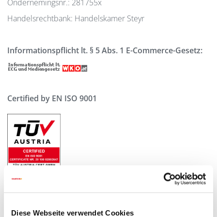
Ondernemingsnr.: 281755x
Handelsrechtbank: Handelskamer Steyr
Informationspflicht lt. § 5 Abs. 1 E-Commerce-Gesetz:
Certified by EN ISO 9001
Uitsluiting van aansprakelijkheid:
SOLARFOCUS GmbH stelt de inhoud van de
Diese Webseite verwendet Cookies