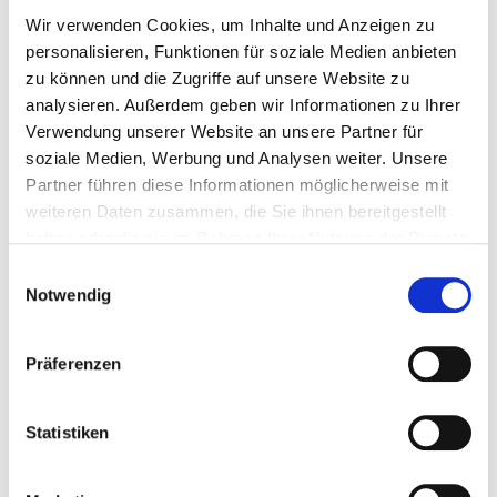
internetpagina's kosteloos ter beschikking van de
Wir verwenden Cookies, um Inhalte und Anzeigen zu
bezoekers.
personalisieren, Funktionen für soziale Medien anbieten
De inhoud, met name de juistheid, volledigheid en
zu können und die Zugriffe auf unsere Website zu
actualiteitswaarde van de startpagina en de website vallen
analysieren. Außerdem geben wir Informationen zu Ihrer
niet onder de aansprakelijkheid van het bedrijf. Eventuele
Verwendung unserer Website an unsere Partner für
fouten voorbehouden. Deze uitsluiting van
soziale Medien, Werbung und Analysen weiter. Unsere
aansprakelijkheid geldt ook voor sites waarvan een link
Partner führen diese Informationen möglicherweise mit
wordt voorzien.
weiteren Daten zusammen, die Sie ihnen bereitgestellt
Privacy Policy
haben oder die sie im Rahmen Ihrer Nutzung der Dienste
gesammelt haben.
Wij willen u informeren dat uw gegevens in
Einwilligungsauswahl
overeenstemming met de toepasselijke regelgeving
Notwendig
nationale en Europese bescherming van gegevens worden
verwerkt om uw verzoeken te verwerken en gebruikt. De
Präferenzen
SOLARFOCUS GmbH beschermt de vertrouwelijkheid van
uw gegevens en zal niet verkopen, verhuren of ter
beschikking stellen aan derden.
Statistiken
Google Analytics