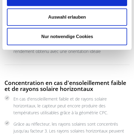
Le positionnement des capteurs joue un rôle essentiel lors
de la conception de votre installation solaire. Le mieux est
Auswahl erlauben
une orientation sud (10° sud-ouest est optimal) et un angle
d'inclinaison de 30 à 45 °.
Nur notwendige Cookies
En cas d'orientation ouest avec une inclinaison du toit de 30°,
le capteur CPC de SOLARFOCUS atteint encore 80 % du
rendement obtenu avec une orientation idéale
Concentration en cas d'ensoleillement faible
et de rayons solaire horizontaux
En cas d'ensoleillement faible et de rayons solaire
horizontaux, le capteur peut encore produire des
températures utilisables grâce à la géométrie CPC.
Grâce au réflecteur, les rayons solaires sont concentrés
jusqu'au facteur 3. Les rayons solaires horizontaux peuvent