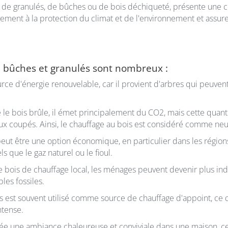
me de granulés, de bûches ou de bois déchiqueté, présente une
vement à la protection du climat et de l'environnement et assure
e bûches et granulés sont nombreux :
urce d'énergie renouvelable, car il provient d'arbres qui peuve
 le bois brûle, il émet principalement du CO2, mais cette quan
ux coupés. Ainsi, le chauffage au bois est considéré comme ne
eut être une option économique, en particulier dans les régions 
s que le gaz naturel ou le fioul.
le bois de chauffage local, les ménages peuvent devenir plus i
es fossiles.
is est souvent utilisé comme source de chauffage d'appoint, ce
ntense.
rée une ambiance chaleureuse et conviviale dans une maison, ce 