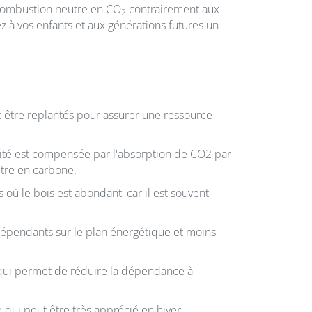
 combustion neutre en CO
contrairement aux
2
z à vos enfants et aux générations futures un
nt être replantés pour assurer une ressource
tité est compensée par l'absorption de CO2 par
utre en carbone.
où le bois est abondant, car il est souvent
ndépendants sur le plan énergétique et moins
 qui permet de réduire la dépendance à
qui peut être très apprécié en hiver.