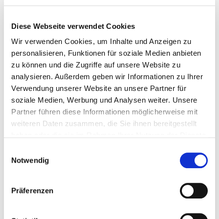
Diese Webseite verwendet Cookies
Wir verwenden Cookies, um Inhalte und Anzeigen zu
personalisieren, Funktionen für soziale Medien anbieten
zu können und die Zugriffe auf unsere Website zu
analysieren. Außerdem geben wir Informationen zu Ihrer
Verwendung unserer Website an unsere Partner für
soziale Medien, Werbung und Analysen weiter. Unsere
Partner führen diese Informationen möglicherweise mit
weiteren Daten zusammen, die Sie ihnen bereitgestellt
UNE SEULE chambre de combustion
haben oder die sie im Rahmen Ihrer Nutzung der Dienste
La conception unique de la therminator II touch permet de
gesammelt haben.
Einwilligungsauswahl
brûler les granulés et les bûches dans la même chambre de
Notwendig
combustion.
Le vaste espace de remplissage en acier inoxydable
Präferenzen
(garantie 10 ans dans le cadres d’un contrat
de maintenance) est conçu pour les bûches de 50 cm. Le
chauffage aux bûches ne nuit