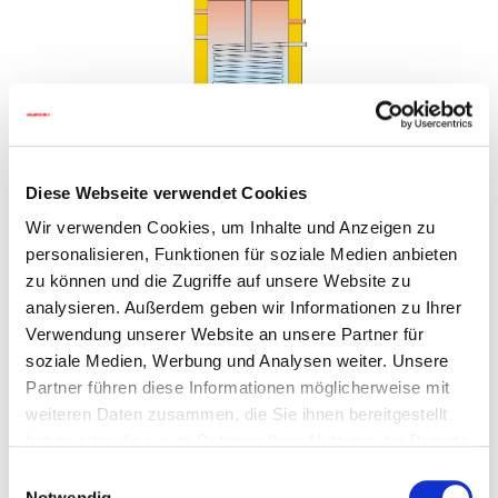
Diese Webseite verwendet Cookies
Wir verwenden Cookies, um Inhalte und Anzeigen zu
Acumulador de ACS ECOLINE monovalente
personalisieren, Funktionen für soziale Medien anbieten
zu können und die Zugriffe auf unsere Website zu
Acumulador de acero con esmaltado y con un
analysieren. Außerdem geben wir Informationen zu Ihrer
serpentín embutido para calentamiento posterior
Verwendung unserer Website an unsere Partner für
Ánodo sacrificial de magnesio
soziale Medien, Werbung und Analysen weiter. Unsere
Partner führen diese Informationen möglicherweise mit
Aislamiento de espuma rígida de poliuretano de 50
weiteren Daten zusammen, die Sie ihnen bereitgestellt
mm, espumado directamente
haben oder die sie im Rahmen Ihrer Nutzung der Dienste
Revestimiento de cuero sintético de 5 mm en gris RAL
gesammelt haben.
Einwilligungsauswahl
9006
Notwendig