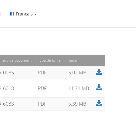
N
Français
méro de document
Type de fichier
Taille
R-0035
PDF
5.02 MB
R-6018
PDF
11.21 MB
R-6083
PDF
5.39 MB