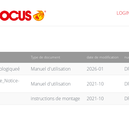
LOGI
Type de document
date de modification
nu
ologiqueé
Manuel d'utilisation
2026-01
D
e_Notice-
Manuel d'utilisation
2021-10
D
instructions de montage
2021-10
D