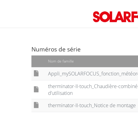
Numéros de série
Nom de famille
Appli_mySOLARFOCUS_fonction_météor
therminator-II-touch_Chaudière-combiné
d’utilisation
therminator-II-touch_Notice de montage