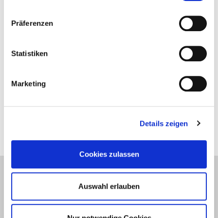
Cursos
Curso de formación intensive sobre productos
Präferenzen
Curso de formación intensive sobre técnica solar
Curso de formación intensiva sobre biomasa
Statistiken
Área de socios
Marketing
Descargar en esta área de información y documentos
técnicos.
Automáticamente será informado sobre los nuevos
desarrollos en esta área.
Details zeigen
Cookies zulassen
Productos
Quien somos
Auswahl erlauben
Contacto
Nur notwendige Cookies