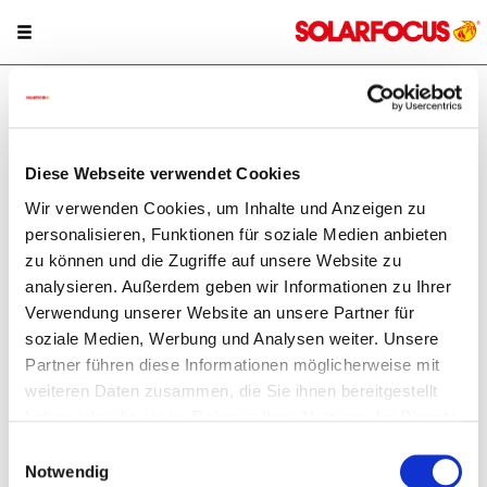
Conviértase en un socio de
SOLARFOCUS
Diese Webseite verwendet Cookies
Socios excepcionales para proyecto
Wir verwenden Cookies, um Inhalte und Anzeigen zu
excepcionales
personalisieren, Funktionen für soziale Medien anbieten
SOLARFOCUS investiga, desarrolla, produce y distribuye
zu können und die Zugriffe auf unsere Website zu
sus productos de alta calidad por toda Europa y EE. UU.
analysieren. Außerdem geben wir Informationen zu Ihrer
Sin embargo, para ello precisa de igual forma de socios de
Verwendung unserer Website an unsere Partner für
primera clase que comercialicen nuestros productos entre
soziale Medien, Werbung und Analysen weiter. Unsere
los clientes. Si está interesado en comercializar los
Partner führen diese Informationen möglicherweise mit
productos de SOLARFOCUS o incluso en convertirse en
weiteren Daten zusammen, die Sie ihnen bereitgestellt
socio de SOLARFOCUS, póngase en contacto con nosotros.
haben oder die sie im Rahmen Ihrer Nutzung der Dienste
gesammelt haben.
Einwilligungsauswahl
Notwendig