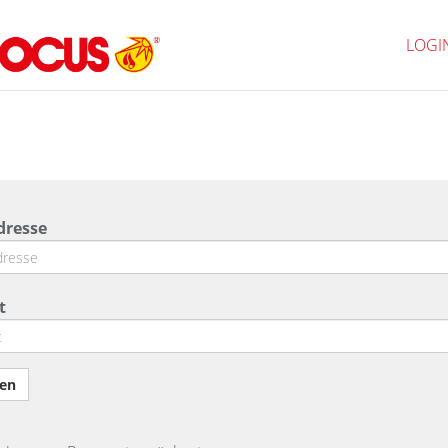
LOGI
dresse
t
en