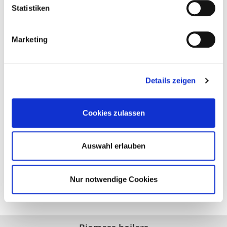
Statistiken
Marketing
ecoHACK ZERO
Details zeigen
Modern and automatic wood chip boiler
Cookies zulassen
Return booster model and flue gas recirculation
included
Power ratings: 30 to 120 kW
Auswahl erlauben
go to details
Nur notwendige Cookies