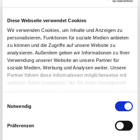
Diese Webseite verwendet Cookies
mus
maxi
Wir verwenden Cookies, um Inhalte und Anzeigen zu
Integrated electrostatic particle filter
personalisieren, Funktionen für soziale Medien anbieten
zu können und die Zugriffe auf unsere Website zu
Feed grate ensures the seamless fireing of the
analysieren. Außerdem geben wir Informationen zu Ihrer
fuel
Verwendung unserer Website an unsere Partner für
Power ratings: 149, 201, 250, 299 kW
soziale Medien, Werbung und Analysen weiter. Unsere
Partner führen diese Informationen möglicherweise mit
go to details
weiteren Daten zusammen, die Sie ihnen bereitgestellt
haben oder die sie im Rahmen Ihrer Nutzung der Dienste
gesammelt haben.
Einwilligungsauswahl
Notwendig
Präferenzen