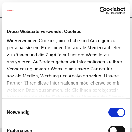
Efficiencies of biomass boilers
Diese Webseite verwendet Cookies
The boiler efficiency is always depending on several
Wir verwenden Cookies, um Inhalte und Anzeigen zu
aspects of an installation. The annual efficiency of a
personalisieren, Funktionen für soziale Medien anbieten
biomass boiler is very much depending on the controls of
zu können und die Zugriffe auf unsere Website zu
boiler and ancillary components. So the boiler efficiency is
analysieren. Außerdem geben wir Informationen zu Ihrer
very much linked to the system efficiency of the whole
Verwendung unserer Website an unsere Partner für
heating system. If a boiler has to start and stop very often
soziale Medien, Werbung und Analysen weiter. Unsere
then the boiler efficiency is bad hence it is usually an
Partner führen diese Informationen möglicherweise mit
advantage to have a small buffer store in order to avoid
weiteren Daten zusammen, die Sie ihnen bereitgestellt
short cycling of the biomass boiler and to provide
haben oder die sie im Rahmen Ihrer Nutzung der Dienste
permanently and instantly heat for heating and DHW
gesammelt haben.
Einwilligungsauswahl
preparation.
Notwendig
Präferenzen