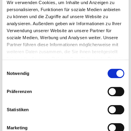
Wir verwenden Cookies, um Inhalte und Anzeigen zu
personalisieren, Funktionen für soziale Medien anbieten
mus
maxi
zu können und die Zugriffe auf unsere Website zu
analysieren. Außerdem geben wir Informationen zu Ihrer
Integrated electrostatic particle filter
Verwendung unserer Website an unsere Partner für
Feed grate ensures the seamless fireing of the
soziale Medien, Werbung und Analysen weiter. Unsere
fuel
Partner führen diese Informationen möglicherweise mit
weiteren Daten zusammen, die Sie ihnen bereitgestellt
Power ratings: 149, 201, 250, 299 kW
haben oder die sie im Rahmen Ihrer Nutzung der Dienste
gesammelt haben.
Einwilligungsauswahl
go to details
Notwendig
Präferenzen
Statistiken
Marketing