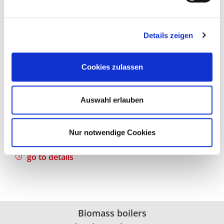
Details zeigen
ecoHACK ZERO
Cookies zulassen
Modern and automatic wood chip boiler
Auswahl erlauben
Return booster model and flue gas recirculation
included
Power ratings: 30 to 120 kW
Nur notwendige Cookies
go to details
Biomass boilers