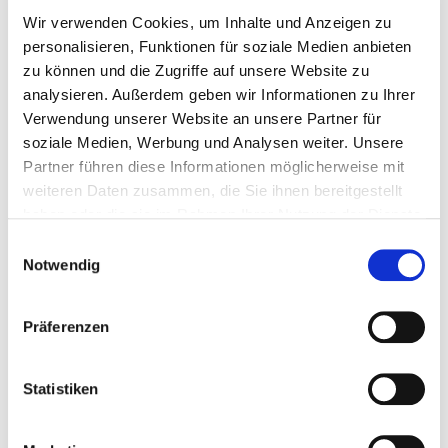
Wir verwenden Cookies, um Inhalte und Anzeigen zu
personalisieren, Funktionen für soziale Medien anbieten
mus
maxi
zu können und die Zugriffe auf unsere Website zu
Integrated electrostatic particle filter
analysieren. Außerdem geben wir Informationen zu Ihrer
Verwendung unserer Website an unsere Partner für
Feed grate ensures the seamless fireing of the
soziale Medien, Werbung und Analysen weiter. Unsere
fuel
Partner führen diese Informationen möglicherweise mit
Power ratings: 149, 201, 250, 299 kW
weiteren Daten zusammen, die Sie ihnen bereitgestellt
haben oder die sie im Rahmen Ihrer Nutzung der Dienste
go to details
gesammelt haben.
Einwilligungsauswahl
Notwendig
Präferenzen
Statistiken