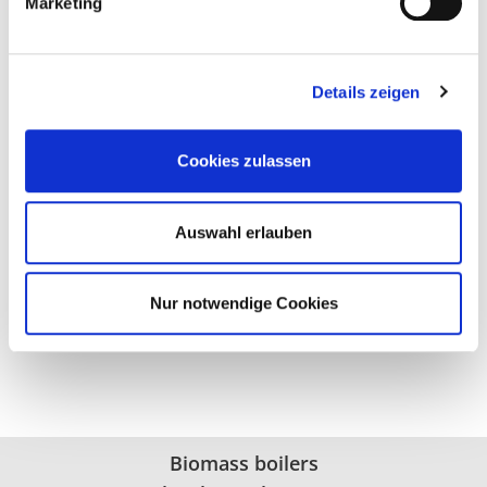
Marketing
Details zeigen
ecoHACK ZERO
Cookies zulassen
Modern and automatic wood chip boiler
Return booster model and flue gas recirculation
Auswahl erlauben
included
Power ratings: 30 to 120 kW
Nur notwendige Cookies
go to details
Biomass boilers