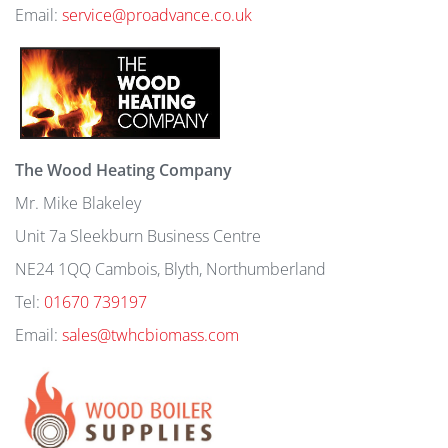
Email:
service@proadvance.co.uk
The Wood Heating Company
Mr. Mike Blakeley
Unit 7a Sleekburn Business Centre
NE24 1QQ Cambois, Blyth, Northumberland
Tel:
01670 739197
Email:
sales@twhcbiomass.com