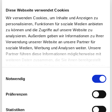
Diese Webseite verwendet Cookies
Wir verwenden Cookies, um Inhalte und Anzeigen zu
Hybrid Energy Group
personalisieren, Funktionen für soziale Medien anbieten
Stradone
zu können und die Zugriffe auf unsere Website zu
analysieren. Außerdem geben wir Informationen zu Ihrer
Co. Cavan
Verwendung unserer Website an unsere Partner für
Tel:
049 4355054
soziale Medien, Werbung und Analysen weiter. Unsere
Email:
info@hybridenergygroup.ie
Partner führen diese Informationen möglicherweise mit
weiteren Daten zusammen, die Sie ihnen bereitgestellt
haben oder die sie im Rahmen Ihrer Nutzung der Dienste
gesammelt haben.
Einwilligungsauswahl
Notwendig
Präferenzen
Ryan Energy LTd
Loughrea Co. Galway
Statistiken